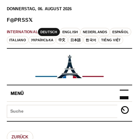
DONNERSTAG, 06. AUGUST 2026
F
◎
P
RSS
𝕏
DEUTSCH
ENGLISH
NEDERLANDS
ESPAÑOL
INTERNATIONAL
ITALIANO
УКРАЇНСЬКА
中文
日本語
한국어
TIẾNG VIỆT
MENÜ
ZURÜCK