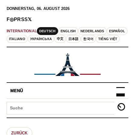
DONNERSTAG, 06. AUGUST 2026
F
◎
P
RSS
𝕏
DEUTSCH
ENGLISH
NEDERLANDS
ESPAÑOL
INTERNATIONAL
ITALIANO
УКРАЇНСЬКА
中文
日本語
한국어
TIẾNG VIỆT
MENÜ
ZURÜCK