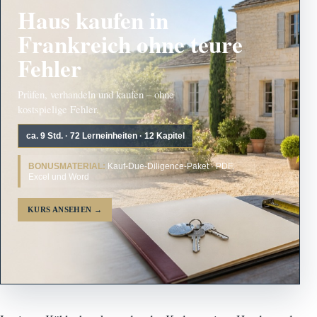
Haus kaufen in
Frankreich ohne teure
Fehler
Prüfen, verhandeln und kaufen – ohne
kostspielige Fehler.
ca. 9 Std. · 72 Lerneinheiten · 12 Kapitel
BONUSMATERIAL:
Kauf-Due-Diligence-Paket · PDF,
Excel und Word
KURS ANSEHEN
→