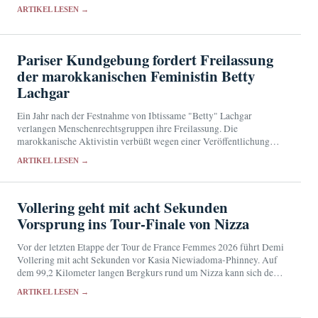
Vorsorge überprüft.
ARTIKEL LESEN →
Pariser Kundgebung fordert Freilassung
der marokkanischen Feministin Betty
Lachgar
Ein Jahr nach der Festnahme von Ibtissame "Betty" Lachgar
verlangen Menschenrechtsgruppen ihre Freilassung. Die
marokkanische Aktivistin verbüßt wegen einer Veröffentlichung
auf X eine 30-monatige Haftstrafe.
ARTIKEL LESEN →
Vollering geht mit acht Sekunden
Vorsprung ins Tour-Finale von Nizza
Vor der letzten Etappe der Tour de France Femmes 2026 führt Demi
Vollering mit acht Sekunden vor Kasia Niewiadoma-Phinney. Auf
dem 99,2 Kilometer langen Bergkurs rund um Nizza kann sich der
Kampf um das…
ARTIKEL LESEN →