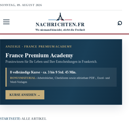
SONNTAG, 09. AUGUST 2026
⌕
NACHRICHTEN.FR
Menü öffnen
Wo niemand hinsieht, stirbt die Freiheit
ANZEIGE · FRANCE PREMIUM ACADEMY
France Premium Academy
Praxiswissen für Ihr Leben und Ihre Entscheidungen in Frankreich.
8 vollständige Kurse · ca. 3 bis 9 Std. 45 Min.
BONUSMATERIAL:
Arbeitsbücher, Checklisten sowie editierbare PDF-, Excel- und
Word-Vorlagen
KURSE ANSEHEN
→
STARTSEITE
›
ALLE ARTIKEL