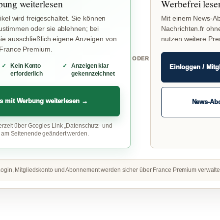
bung weiterlesen
Werbefrei lese
ikel wird freigeschaltet. Sie können
Mit einem News-Ab
stimmen oder sie ablehnen; bei
Nachrichten.fr ohn
e ausschließlich eigene Anzeigen von
nutzen weitere Pr
 France Premium.
ODER
Kein Konto
Anzeigen klar
Einloggen / Mitg
erforderlich
gekennzeichnet
s mit Werbung weiterlesen →
News-Ab
erzeit über Googles Link „Datenschutz- und
“ am Seitenende geändert werden.
ogin, Mitgliedskonto und Abonnement werden sicher über France Premium verwalte