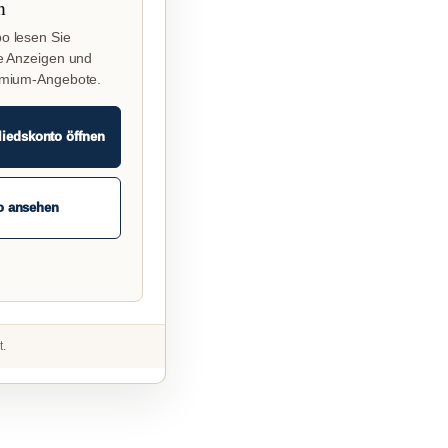
n
o lesen Sie
e Anzeigen und
emium-Angebote.
liedskonto öffnen
o ansehen
t.