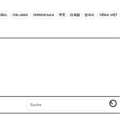
AÑOL
ITALIANO
УКРАЇНСЬКА
中文
日本語
한국어
TIẾNG VIỆT