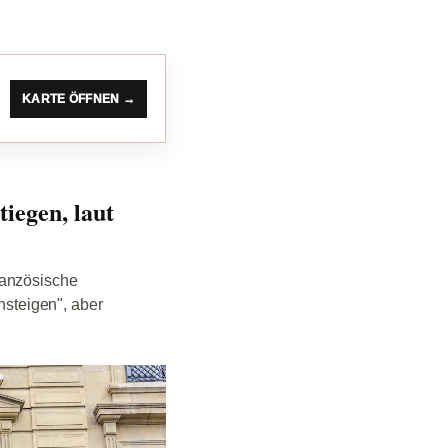
KARTE ÖFFNEN →
iegen, laut
ranzösische
nsteigen", aber