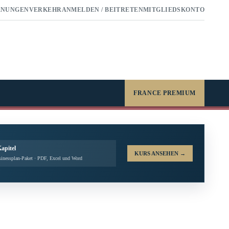
RNUNGEN
VERKEHR
ANMELDEN / BEITRETEN
MITGLIEDSKONTO
FRANCE PREMIUM
Kapitel
KURS ANSEHEN
→
inessplan-Paket · PDF, Excel und Word