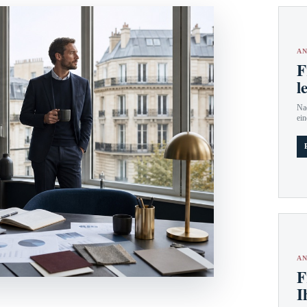
AN
F
l
Nac
ein
AN
F
I