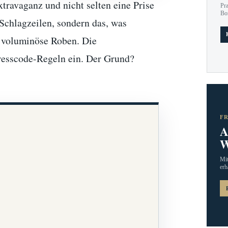
travaganz und nicht selten eine Prise
Pr
Bo
 Schlagzeilen, sondern das, was
d voluminöse Roben. Die
Dresscode-Regeln ein. Der Grund?
F
A
W
Mit
erh