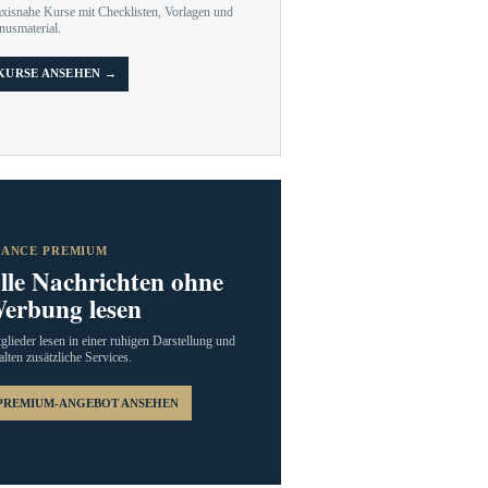
axisnahe Kurse mit Checklisten, Vorlagen und
nusmaterial.
KURSE ANSEHEN →
RANCE PREMIUM
lle Nachrichten ohne
erbung lesen
glieder lesen in einer ruhigen Darstellung und
alten zusätzliche Services.
PREMIUM-ANGEBOT ANSEHEN