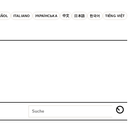
AÑOL
ITALIANO
УКРАЇНСЬКА
中文
日本語
한국어
TIẾNG VIỆT