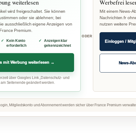
bung weiterlesen
Werbefrei lese
ikel wird freigeschaltet. Sie können
Mit einem News-Ab
stimmen oder sie ablehnen; bei
Nachrichten.fr ohn
e ausschließlich eigene Anzeigen von
nutzen weitere Pr
 France Premium.
ODER
Kein Konto
Anzeigen klar
Einloggen / Mitg
erforderlich
gekennzeichnet
s mit Werbung weiterlesen →
News-Ab
erzeit über Googles Link „Datenschutz- und
“ am Seitenende geändert werden.
ogin, Mitgliedskonto und Abonnement werden sicher über France Premium verwalte