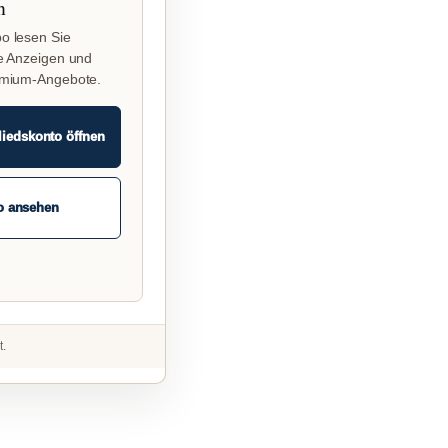
n
o lesen Sie
e Anzeigen und
emium-Angebote.
liedskonto öffnen
o ansehen
t.