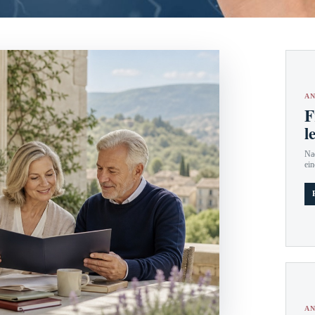
AN
F
l
Nac
ein
AN