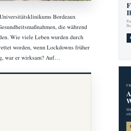
F
I
s Universitätsklinikums Bordeaux
Pr
 Gesundheitsmaßnahmen, die während
Bo
en. Wie viele Leben wurden durch
ettet worden, wenn Lockdowns früher
ig, war er wirksam? Auf…
F
A
W
Mit
erh