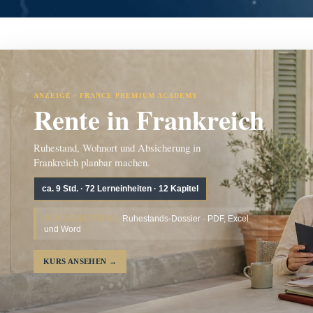
ANZEIGE · FRANCE PREMIUM ACADEMY
Rente in Frankreich
Ruhestand, Wohnort und Absicherung in
Frankreich planbar machen.
ca. 9 Std. · 72 Lerneinheiten · 12 Kapitel
BONUSMATERIAL:
Ruhestands-Dossier · PDF, Excel
und Word
KURS ANSEHEN
→