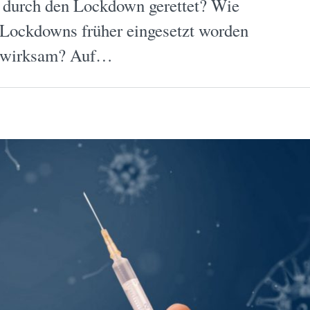
 durch den Lockdown gerettet? Wie
 Lockdowns früher eingesetzt worden
er wirksam? Auf…