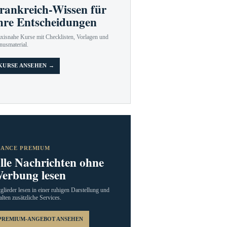
rankreich-Wissen für
hre Entscheidungen
axisnahe Kurse mit Checklisten, Vorlagen und
nusmaterial.
KURSE ANSEHEN →
RANCE PREMIUM
lle Nachrichten ohne
erbung lesen
glieder lesen in einer ruhigen Darstellung und
alten zusätzliche Services.
PREMIUM-ANGEBOT ANSEHEN