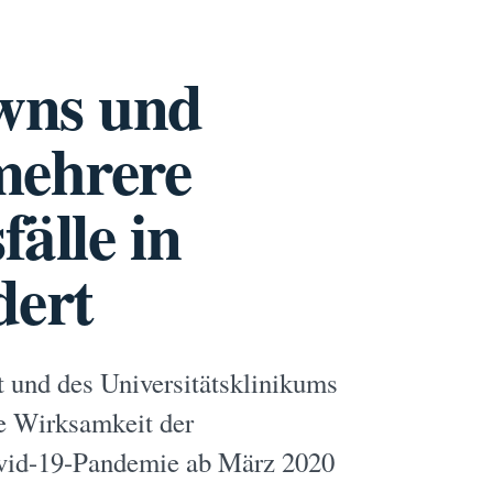
wns und
mehrere
älle in
dert
t und des Universitätsklinikums
e Wirksamkeit der
vid-19-Pandemie ab März 2020