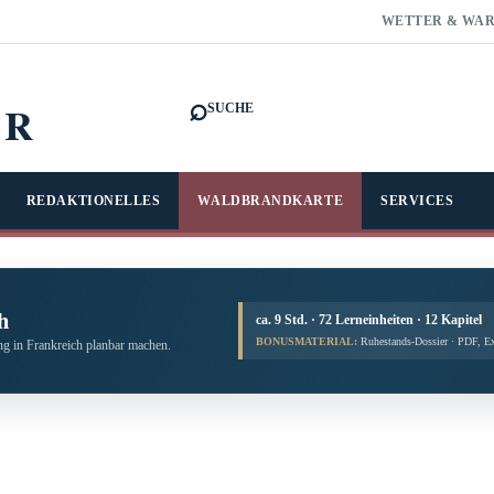
WETTER & WA
⌕
FR
SUCHE
REDAKTIONELLES
WALDBRANDKARTE
SERVICES
h
ca. 9 Std. · 72 Lerneinheiten · 12 Kapitel
BONUSMATERIAL:
Ruhestands-Dossier · PDF, E
g in Frankreich planbar machen.