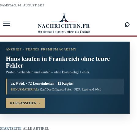
SAMSTAG, 08. AUGUST 2026
⌕
NACHRICHTEN.FR
Menü öffnen
Wo niemand hinsieht, stirbt die Freiheit
ANZEIGE · FRANCE PREMIUM ACADEMY
Haus kaufen in Frankreich ohne teure
Fehler
Prüfen, verhandeln und kaufen – ohne kostspielige Fehler.
ca. 9 Std. · 72 Lerneinheiten · 12 Kapitel
BONUSMATERIAL:
Kauf-Due-Diligence-Paket · PDF, Excel und Word
KURS ANSEHEN
→
STARTSEITE
›
ALLE ARTIKEL