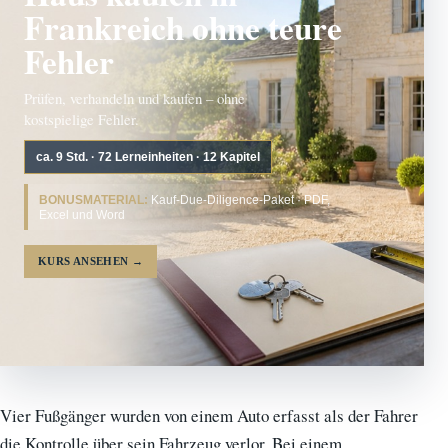
Frankreich ohne teure
Fehler
Prüfen, verhandeln und kaufen – ohne
kostspielige Fehler.
ca. 9 Std. · 72 Lerneinheiten · 12 Kapitel
BONUSMATERIAL:
Kauf-Due-Diligence-Paket · PDF,
Excel und Word
KURS ANSEHEN
→
Vier Fußgänger wurden von einem Auto erfasst als der Fahrer
die Kontrolle über sein Fahrzeug verlor. Bei einem