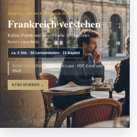
ANZEIGE · FRANCE PREMIUM ACADEMY
Frankreich verstehen
Kultur, Politik und französische Alltagscodes
besser einordnen.
ca. 5 Std. · 50 Lerneinheiten · 10 Kapitel
BONUSMATERIAL:
Frankreich-Lupe · PDF, Excel und
Word
KURS ANSEHEN
→