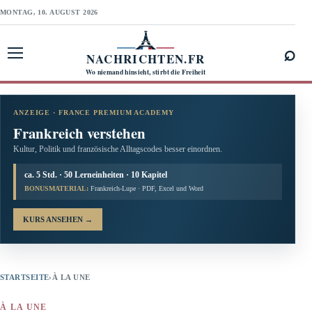
MONTAG, 10. AUGUST 2026
⌕
NACHRICHTEN.FR
Menü öffnen
Wo niemand hinsieht, stirbt die Freiheit
ANZEIGE · FRANCE PREMIUM ACADEMY
Frankreich verstehen
Kultur, Politik und französische Alltagscodes besser einordnen.
ca. 5 Std. · 50 Lerneinheiten · 10 Kapitel
BONUSMATERIAL:
Frankreich-Lupe · PDF, Excel und Word
KURS ANSEHEN
→
STARTSEITE
›
À LA UNE
À LA UNE