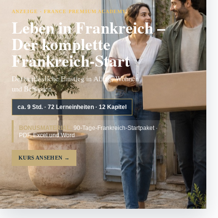
ANZEIGE · FRANCE PREMIUM ACADEMY
Leben in Frankreich –
Der komplette
Frankreich-Start
Der verlässliche Einstieg in Alltag, Wohnen
und Behörden.
ca. 9 Std. · 72 Lerneinheiten · 12 Kapitel
BONUSMATERIAL:
90-Tage-Frankreich-Startpaket ·
PDF, Excel und Word
KURS ANSEHEN
→