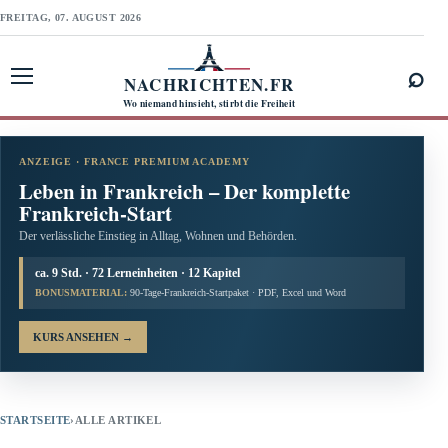
FREITAG, 07. AUGUST 2026
⌕
NACHRICHTEN.FR
Menü öffnen
Wo niemand hinsieht, stirbt die Freiheit
ANZEIGE · FRANCE PREMIUM ACADEMY
Leben in Frankreich – Der komplette
Frankreich-Start
Der verlässliche Einstieg in Alltag, Wohnen und Behörden.
ca. 9 Std. · 72 Lerneinheiten · 12 Kapitel
BONUSMATERIAL:
90-Tage-Frankreich-Startpaket · PDF, Excel und Word
KURS ANSEHEN
→
STARTSEITE
›
ALLE ARTIKEL