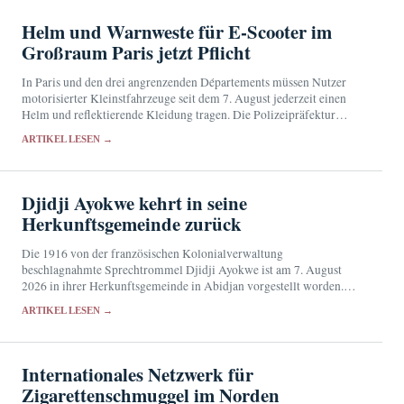
Helm und Warnweste für E-Scooter im
Großraum Paris jetzt Pflicht
In Paris und den drei angrenzenden Départements müssen Nutzer
motorisierter Kleinstfahrzeuge seit dem 7. August jederzeit einen
Helm und reflektierende Kleidung tragen. Die Polizeipräfektur
verschärft damit die landesweiten Schutzregeln.
ARTIKEL LESEN →
Djidji Ayokwe kehrt in seine
Herkunftsgemeinde zurück
Die 1916 von der französischen Kolonialverwaltung
beschlagnahmte Sprechtrommel Djidji Ayokwe ist am 7. August
2026 in ihrer Herkunftsgemeinde in Abidjan vorgestellt worden.
Künftig soll das sakrale Objekt im Musée des Civilisations de Côte
ARTIKEL LESEN →
d'Ivoire…
Internationales Netzwerk für
Zigarettenschmuggel im Norden