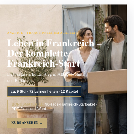
ANZEIGE · FRANCE PREMIUM ACADEMY
Leben in Frankreich –
Der komplette
Frankreich-Start
Der verlässliche Einstieg in Alltag, Wohnen
und Behörden.
ca. 9 Std. · 72 Lerneinheiten · 12 Kapitel
BONUSMATERIAL:
90-Tage-Frankreich-Startpaket ·
PDF, Excel und Word
KURS ANSEHEN
→