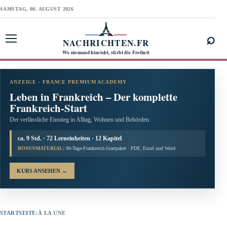
SAMSTAG, 08. AUGUST 2026
⌕
NACHRICHTEN.FR
Menü öffnen
Wo niemand hinsieht, stirbt die Freiheit
ANZEIGE · FRANCE PREMIUM ACADEMY
Leben in Frankreich – Der komplette
Frankreich-Start
Der verlässliche Einstieg in Alltag, Wohnen und Behörden.
ca. 9 Std. · 72 Lerneinheiten · 12 Kapitel
BONUSMATERIAL:
90-Tage-Frankreich-Startpaket · PDF, Excel und Word
KURS ANSEHEN
→
STARTSEITE
›
À LA UNE