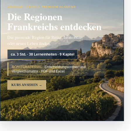
ANZEIGE · FRANCE PREMIUM ACADEMY
Die Regionen
Frankreichs entdecken
Die passende Region für Reise, Immobilie
oder neues Leben finden.
ca. 3 Std. · 38 Lerneinheiten · 9 Kapitel
BONUSMATERIAL:
Entscheidungsordner und
Vergleichsmatrix · PDF und Excel
KURS ANSEHEN
→