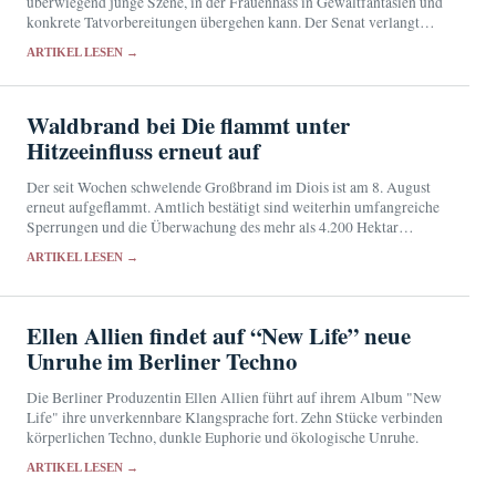
überwiegend junge Szene, in der Frauenhass in Gewaltfantasien und
konkrete Tatvorbereitungen übergehen kann. Der Senat verlangt
eine engere Zusammenarbeit von Schulen, Justiz und
ARTIKEL LESEN →
Nachrichtendiensten.
Waldbrand bei Die flammt unter
Hitzeeinfluss erneut auf
Der seit Wochen schwelende Großbrand im Diois ist am 8. August
erneut aufgeflammt. Amtlich bestätigt sind weiterhin umfangreiche
Sperrungen und die Überwachung des mehr als 4.200 Hektar
großen Brandgebiets.
ARTIKEL LESEN →
Ellen Allien findet auf “New Life” neue
Unruhe im Berliner Techno
Die Berliner Produzentin Ellen Allien führt auf ihrem Album "New
Life" ihre unverkennbare Klangsprache fort. Zehn Stücke verbinden
körperlichen Techno, dunkle Euphorie und ökologische Unruhe.
ARTIKEL LESEN →