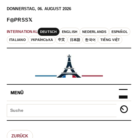
DONNERSTAG, 06. AUGUST 2026
F
◎
P
RSS
𝕏
DEUTSCH
ENGLISH
NEDERLANDS
ESPAÑOL
INTERNATIONAL
ITALIANO
УКРАЇНСЬКА
中文
日本語
한국어
TIẾNG VIỆT
MENÜ
ZURÜCK