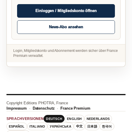
Einloggen / Mitgliedskonto öffnen
News-Abo ansehen
Login, Mitgliedskonto und Abonnement werden sicher über France
Premium verwaltet.
Copyright Editions PHOTRA, France
Impressum
·
Datenschutz
·
France Premium
DEUTSCH
ENGLISH
NEDERLANDS
SPRACHVERSIONEN
ESPAÑOL
ITALIANO
УКРАЇНСЬКА
中文
日本語
한국어