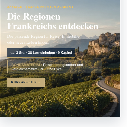
ANZEIGE · FRANCE PREMIUM ACADEMY
Die Regionen
Frankreichs entdecken
Die passende Region für Reise, Immobilie
oder neues Leben finden.
ca. 3 Std. · 38 Lerneinheiten · 9 Kapitel
BONUSMATERIAL:
Entscheidungsordner und
Vergleichsmatrix · PDF und Excel
KURS ANSEHEN
→