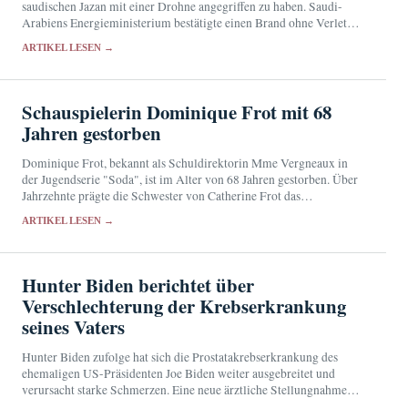
saudischen Jazan mit einer Drohne angegriffen zu haben. Saudi-
Arabiens Energieministerium bestätigte einen Brand ohne Verletzte,
ließ dessen Ursache jedoch offen.
ARTIKEL LESEN →
Schauspielerin Dominique Frot mit 68
Jahren gestorben
Dominique Frot, bekannt als Schuldirektorin Mme Vergneaux in
der Jugendserie "Soda", ist im Alter von 68 Jahren gestorben. Über
Jahrzehnte prägte die Schwester von Catherine Frot das
französische Kino und Fernsehen mit markanten Nebenrollen.
ARTIKEL LESEN →
Hunter Biden berichtet über
Verschlechterung der Krebserkrankung
seines Vaters
Hunter Biden zufolge hat sich die Prostatakrebserkrankung des
ehemaligen US-Präsidenten Joe Biden weiter ausgebreitet und
verursacht starke Schmerzen. Eine neue ärztliche Stellungnahme
liegt bislang nicht vor.