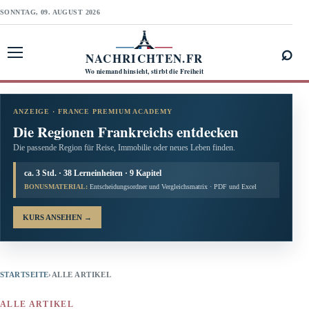
SONNTAG, 09. AUGUST 2026
⌕
NACHRICHTEN.FR
Menü öffnen
Wo niemand hinsieht, stirbt die Freiheit
ANZEIGE · FRANCE PREMIUM ACADEMY
Die Regionen Frankreichs entdecken
Die passende Region für Reise, Immobilie oder neues Leben finden.
ca. 3 Std. · 38 Lerneinheiten · 9 Kapitel
BONUSMATERIAL:
Entscheidungsordner und Vergleichsmatrix · PDF und Excel
KURS ANSEHEN
→
STARTSEITE
›
ALLE ARTIKEL
ALLE ARTIKEL