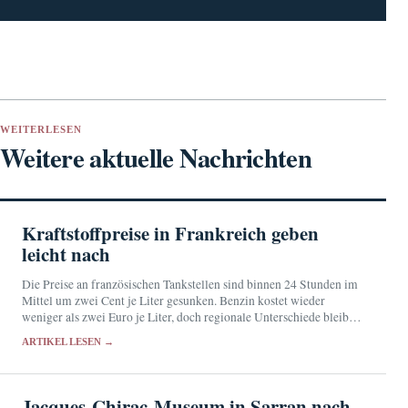
WEITERLESEN
Weitere aktuelle Nachrichten
Kraftstoffpreise in Frankreich geben
leicht nach
Die Preise an französischen Tankstellen sind binnen 24 Stunden im
Mittel um zwei Cent je Liter gesunken. Benzin kostet wieder
weniger als zwei Euro je Liter, doch regionale Unterschiede bleiben
erheblich.
ARTIKEL LESEN →
Jacques-Chirac-Museum in Sarran nach