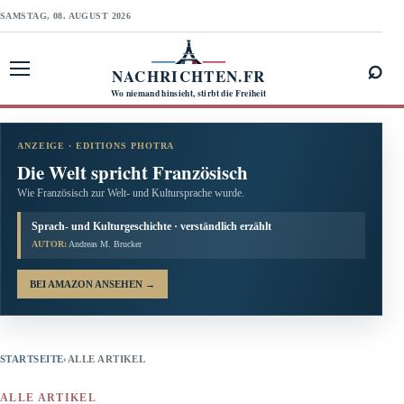
SAMSTAG, 08. AUGUST 2026
⌕
NACHRICHTEN.FR
Menü öffnen
Wo niemand hinsieht, stirbt die Freiheit
ANZEIGE · EDITIONS PHOTRA
Die Welt spricht Französisch
Wie Französisch zur Welt- und Kultursprache wurde.
Sprach- und Kulturgeschichte · verständlich erzählt
AUTOR:
Andreas M. Brucker
BEI AMAZON ANSEHEN
→
STARTSEITE
›
ALLE ARTIKEL
ALLE ARTIKEL