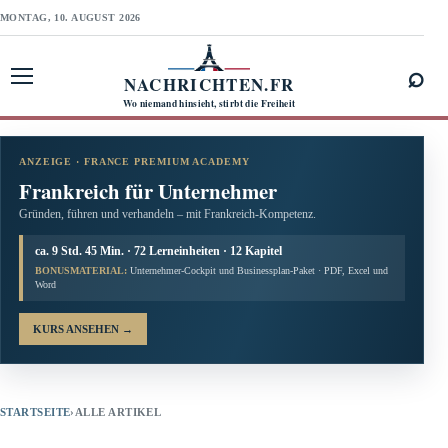
MONTAG, 10. AUGUST 2026
⌕
NACHRICHTEN.FR
Menü öffnen
Wo niemand hinsieht, stirbt die Freiheit
ANZEIGE · FRANCE PREMIUM ACADEMY
Frankreich für Unternehmer
Gründen, führen und verhandeln – mit Frankreich-Kompetenz.
ca. 9 Std. 45 Min. · 72 Lerneinheiten · 12 Kapitel
BONUSMATERIAL:
Unternehmer-Cockpit und Businessplan-Paket · PDF, Excel und
Word
KURS ANSEHEN
→
STARTSEITE
›
ALLE ARTIKEL