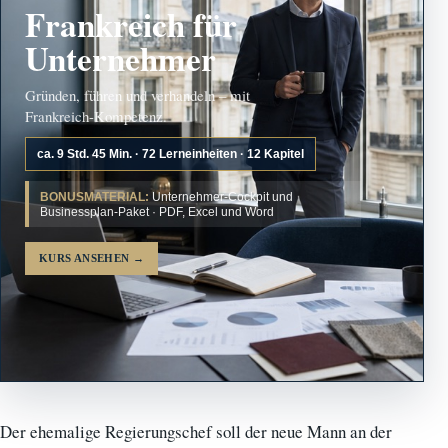
Frankreich für
Unternehmer
Gründen, führen und verhandeln – mit
Frankreich-Kompetenz.
ca. 9 Std. 45 Min. · 72 Lerneinheiten · 12 Kapitel
BONUSMATERIAL:
Unternehmer-Cockpit und
Businessplan-Paket · PDF, Excel und Word
KURS ANSEHEN
→
Der ehemalige Regierungschef soll der neue Mann an der