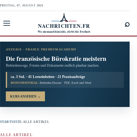
FREITAG, 07. AUGUST 2026
⌕
NACHRICHTEN.FR
Menü öffnen
Wo niemand hinsieht, stirbt die Freiheit
ANZEIGE · FRANCE PREMIUM ACADEMY
Die französische Bürokratie meistern
Behördenwege, Fristen und Dokumente endlich planbar machen.
ca. 3 Std. · 41 Lerneinheiten · 21 Praxisaufträge
BONUSMATERIAL:
Behörden-Dossier · PDF, Excel und Word
KURS ANSEHEN
→
STARTSEITE
›
ALLE ARTIKEL
ALLE ARTIKEL