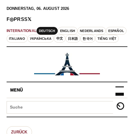
DONNERSTAG, 06. AUGUST 2026
F
◎
P
RSS
𝕏
DEUTSCH
ENGLISH
NEDERLANDS
ESPAÑOL
INTERNATIONAL
ITALIANO
УКРАЇНСЬКА
中文
日本語
한국어
TIẾNG VIỆT
MENÜ
ZURÜCK