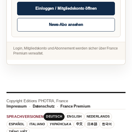
Einloggen / Mitgliedskonto öffnen
News-Abo ansehen
Login, Mitgliedskonto und Abonnement werden sicher über France
Premium verwaltet.
Copyright Editions PHOTRA, France
Impressum
·
Datenschutz
·
France Premium
DEUTSCH
ENGLISH
NEDERLANDS
SPRACHVERSIONEN
ESPAÑOL
ITALIANO
УКРАЇНСЬКА
中文
日本語
한국어
TIẾNG VIỆT