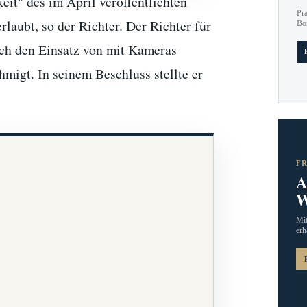
eit" des im April veröffentlichten
Pr
laubt, so der Richter. Der Richter für
Bo
och den Einsatz von mit Kameras
migt. In seinem Beschluss stellte er
F
A
W
Mit
erh