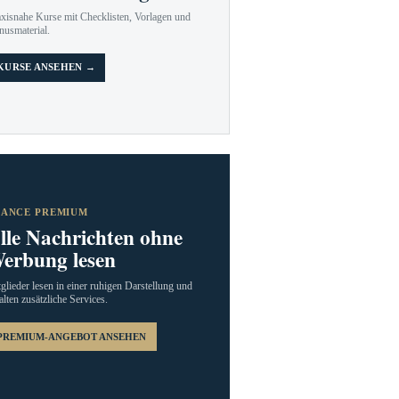
axisnahe Kurse mit Checklisten, Vorlagen und
nusmaterial.
KURSE ANSEHEN →
RANCE PREMIUM
lle Nachrichten ohne
erbung lesen
glieder lesen in einer ruhigen Darstellung und
alten zusätzliche Services.
PREMIUM-ANGEBOT ANSEHEN