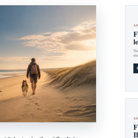
AN
F
l
Nac
ein
AN
F
I