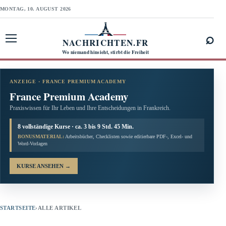
MONTAG, 10. AUGUST 2026
⌕
NACHRICHTEN.FR
Menü öffnen
Wo niemand hinsieht, stirbt die Freiheit
ANZEIGE · FRANCE PREMIUM ACADEMY
France Premium Academy
Praxiswissen für Ihr Leben und Ihre Entscheidungen in Frankreich.
8 vollständige Kurse · ca. 3 bis 9 Std. 45 Min.
BONUSMATERIAL:
Arbeitsbücher, Checklisten sowie editierbare PDF-, Excel- und
Word-Vorlagen
KURSE ANSEHEN
→
STARTSEITE
›
ALLE ARTIKEL