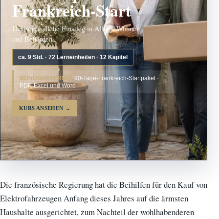
Frankreich-Start
Der verlässliche Einstieg in Alltag, Wohnen
und Behörden.
ca. 9 Std. · 72 Lerneinheiten · 12 Kapitel
BONUSMATERIAL:
90-Tage-Frankreich-Startpaket ·
PDF, Excel und Word
KURS ANSEHEN
→
Die französische Regierung hat die Beihilfen für den Kauf von
Elektrofahrzeugen Anfang dieses Jahres auf die ärmsten
Haushalte ausgerichtet, zum Nachteil der wohlhabenderen