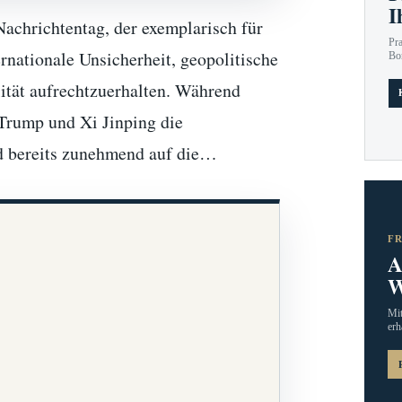
I
Nachrichtentag, der exemplarisch für
Pr
rnationale Unsicherheit, geopolitische
Bo
lität aufrechtzuerhalten. Während
 Trump und Xi Jinping die
and bereits zunehmend auf die…
F
A
W
Mit
erh