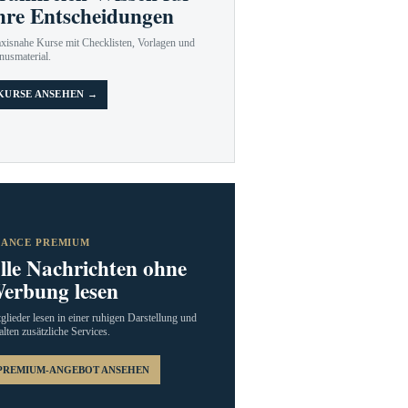
hre Entscheidungen
axisnahe Kurse mit Checklisten, Vorlagen und
nusmaterial.
KURSE ANSEHEN →
RANCE PREMIUM
lle Nachrichten ohne
erbung lesen
glieder lesen in einer ruhigen Darstellung und
alten zusätzliche Services.
PREMIUM-ANGEBOT ANSEHEN