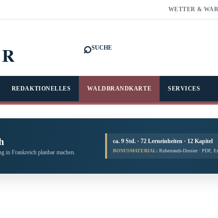
WETTER & WA
⌕
FR
SUCHE
REDAKTIONELLES
WALDBRANDKARTE
SERVICES
h
ca. 9 Std. · 72 Lerneinheiten · 12 Kapitel
BONUSMATERIAL:
Ruhestands-Dossier · PDF, E
g in Frankreich planbar machen.