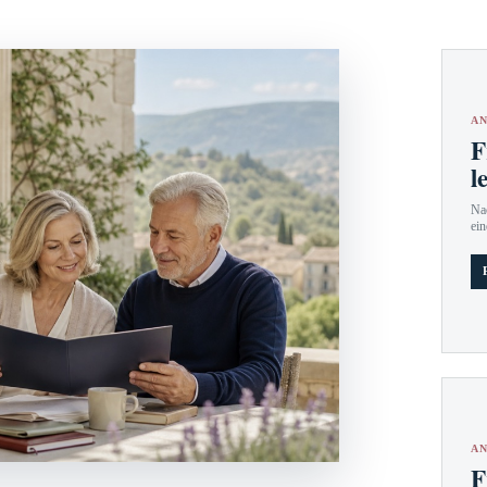
AN
F
l
Nac
ein
AN
F