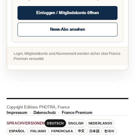
Einloggen / Mitgliedskonto öffnen
News-Abo ansehen
Login, Mitgliedskonto und Abonnement werden sicher über France
Premium verwaltet.
Copyright Editions PHOTRA, France
Impressum
·
Datenschutz
·
France Premium
DEUTSCH
ENGLISH
NEDERLANDS
SPRACHVERSIONEN
ESPAÑOL
ITALIANO
УКРАЇНСЬКА
中文
日本語
한국어