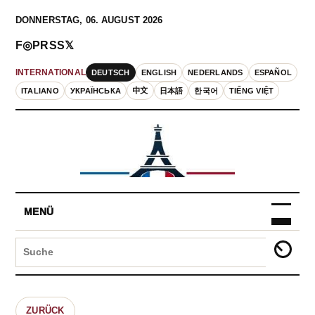
DONNERSTAG, 06. AUGUST 2026
F
◎
P
RSS
𝕏
DEUTSCH
ENGLISH
NEDERLANDS
ESPAÑOL
INTERNATIONAL
ITALIANO
УКРАЇНСЬКА
中文
日本語
한국어
TIẾNG VIỆT
MENÜ
ZURÜCK