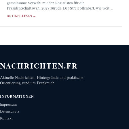
gemeinsame Vorwahl mit den Sozialisten für die
Präsidentschaftswahl 2027 zurück. Der Streit offenbart, wie weit
Frankreichs Mitte und die bürgerliche Rechte von einem
ARTIKEL LESEN →
gemeinsamen Kandidaten entfernt…
NACHRICHTEN.FR
Aktuelle Nachrichten, Hintergründe und praktische
Orientierung rund um Frankreich.
INFORMATIONEN
Impressum
Datenschutz
Kontakt