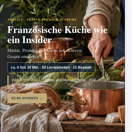
ANZEIGE · FRANCE PREMIUM ACADEMY
Französische Küche wie
ein Insider
Märkte, Produkte und Küche mit sicherem
Gespür entdecken.
ca. 4 Std. 30 Min. · 50 Lerneinheiten · 22 Rezepte
BONUSMATERIAL:
Markt- und Menübegleiter · PDF,
Excel und Word
KURS ANSEHEN
→