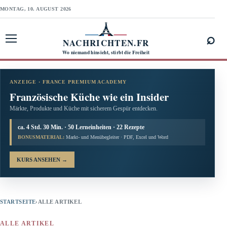
MONTAG, 10. AUGUST 2026
⌕
NACHRICHTEN.FR
Menü öffnen
Wo niemand hinsieht, stirbt die Freiheit
ANZEIGE · FRANCE PREMIUM ACADEMY
Französische Küche wie ein Insider
Märkte, Produkte und Küche mit sicherem Gespür entdecken.
ca. 4 Std. 30 Min. · 50 Lerneinheiten · 22 Rezepte
BONUSMATERIAL:
Markt- und Menübegleiter · PDF, Excel und Word
KURS ANSEHEN
→
STARTSEITE
›
ALLE ARTIKEL
ALLE ARTIKEL