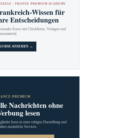
ZEIGE · FRANCE PREMIUM ACADEMY
rankreich-Wissen für
hre Entscheidungen
axisnahe Kurse mit Checklisten, Vorlagen und
nusmaterial.
KURSE ANSEHEN →
RANCE PREMIUM
lle Nachrichten ohne
erbung lesen
glieder lesen in einer ruhigen Darstellung und
alten zusätzliche Services.