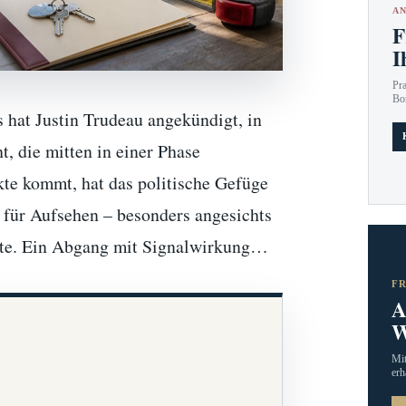
AN
F
I
Pr
Bo
 hat Justin Trudeau angekündigt, in
 die mitten in einer Phase
ikte kommt, hat das politische Gefüge
l für Aufsehen – besonders angesichts
rte. Ein Abgang mit Signalwirkung…
F
A
W
Mit
erh