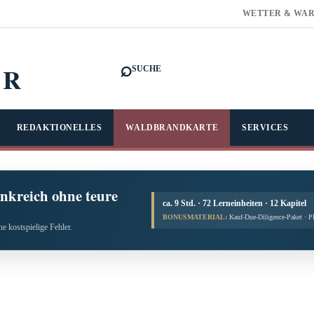
WETTER & WA
⌕
FR
SUCHE
REDAKTIONELLES
WALDBRANDKARTE
SERVICES
nkreich ohne teure
ca. 9 Std. · 72 Lerneinheiten · 12 Kapitel
BONUSMATERIAL:
Kauf-Due-Diligence-Paket · 
e kostspielige Fehler.