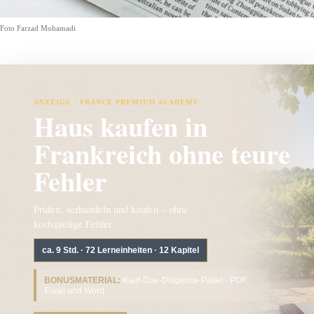
Foto Farzad Mohamadi
ANZEIGE · FRANCE PREMIUM ACADEMY
Haus kaufen in
Frankreich ohne teure
Fehler
Prüfen, verhandeln und kaufen – ohne
kostspielige Fehler.
ca. 9 Std. · 72 Lerneinheiten · 12 Kapitel
BONUSMATERIAL:
Kauf-Due-Diligence-Paket · PDF,
Excel und Word