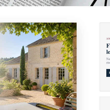
AN
F
l
Nac
ein