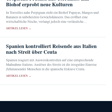
Biohof erprobt neue Kulturen
In Torreilles nahe Perpignan zieht ein Biohof Papayas, Mangos und
Bananen in unbeheizten Gewächshäusern. Das eröffnet eine
wirtschaftliche Nische, verlangt jedoch eine verlässliche
Wasserversorgung und Schutz vor Wetterextremen.
ARTIKEL LESEN →
Spanien kontrolliert Reisende aus Italien
nach Streit über Ceuta
Spanien reagiert mit Ausweiskontrollen auf eine entsprechende
Maßnahme Italiens. Auslöser des Streits ist die irreguläre Einreise
Zehntausender Menschen in die spanische Exklave Ceuta.
ARTIKEL LESEN →