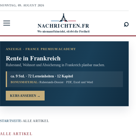
SONNTAG, 09. AUGUST 2026
⌕
NACHRICHTEN.FR
Menü öffnen
Wo niemand hinsieht, stirbt die Freiheit
ANZEIGE · FRANCE PREMIUM ACADEMY
Rente in Frankreich
Ruhestand, Wohnort und Absicherung in Frankreich planbar machen.
ca. 9 Std. · 72 Lerneinheiten · 12 Kapitel
BONUSMATERIAL:
Ruhestands-Dossier · PDF, Excel und Word
KURS ANSEHEN
→
STARTSEITE
›
ALLE ARTIKEL
ALLE ARTIKEL