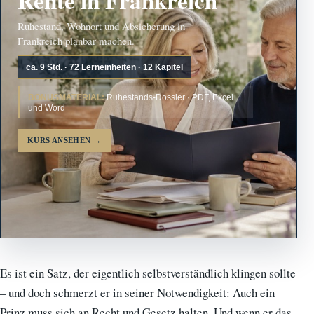
Ruhestand, Wohnort und Absicherung in
Frankreich planbar machen.
ca. 9 Std. · 72 Lerneinheiten · 12 Kapitel
BONUSMATERIAL:
Ruhestands-Dossier · PDF, Excel
und Word
KURS ANSEHEN
→
Es ist ein Satz, der eigentlich selbstverständlich klingen sollte
– und doch schmerzt er in seiner Notwendigkeit: Auch ein
Prinz muss sich an Recht und Gesetz halten. Und wenn er das