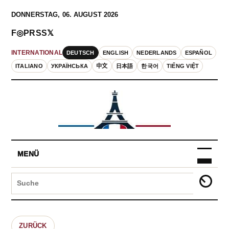
DONNERSTAG, 06. AUGUST 2026
F
◎
P
RSS
𝕏
DEUTSCH
ENGLISH
NEDERLANDS
ESPAÑOL
INTERNATIONAL
ITALIANO
УКРАЇНСЬКА
中文
日本語
한국어
TIẾNG VIỆT
MENÜ
ZURÜCK