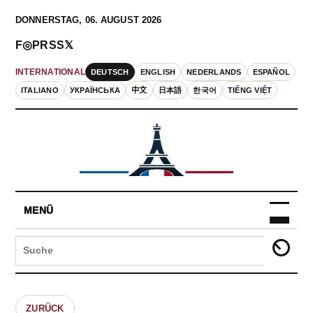
DONNERSTAG, 06. AUGUST 2026
F
◎
P
RSS
𝕏
DEUTSCH
ENGLISH
NEDERLANDS
ESPAÑOL
INTERNATIONAL
ITALIANO
УКРАЇНСЬКА
中文
日本語
한국어
TIẾNG VIỆT
MENÜ
ZURÜCK