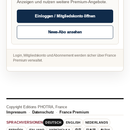
Anzeigen und nutzen weitere Premium-Angebote.
Einloggen / Mitgliedskonto öffnen
News-Abo ansehen
Login, Mitgliedskonto und Abonnement werden sicher über France
Premium verwaltet.
Copyright Editions PHOTRA, France
Impressum
·
Datenschutz
·
France Premium
DEUTSCH
ENGLISH
NEDERLANDS
SPRACHVERSIONEN
ESPAÑOL
ITALIANO
УКРАЇНСЬКА
中文
日本語
한국어