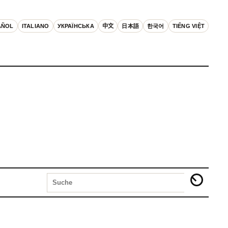
AÑOL
ITALIANO
УКРАЇНСЬКА
中文
日本語
한국어
TIẾNG VIỆT