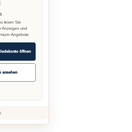
n
o lesen Sie
e Anzeigen und
emium-Angebote.
liedskonto öffnen
o ansehen
t.