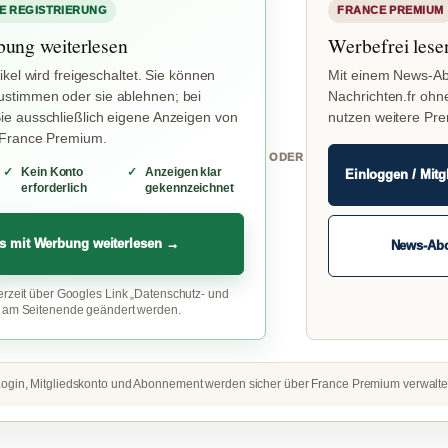
E REGISTRIERUNG
FRANCE PREMIUM
bung weiterlesen
Werbefrei lese
ikel wird freigeschaltet. Sie können
Mit einem News-Ab
stimmen oder sie ablehnen; bei
Nachrichten.fr ohn
e ausschließlich eigene Anzeigen von
nutzen weitere Pr
 France Premium.
ODER
Kein Konto
Anzeigen klar
Einloggen / Mitg
erforderlich
gekennzeichnet
s mit Werbung weiterlesen →
News-Ab
erzeit über Googles Link „Datenschutz- und
“ am Seitenende geändert werden.
ogin, Mitgliedskonto und Abonnement werden sicher über France Premium verwalte