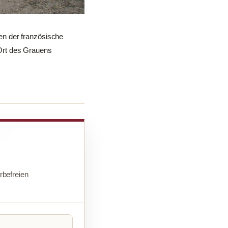
en der französische
Ort des Grauens
befreien