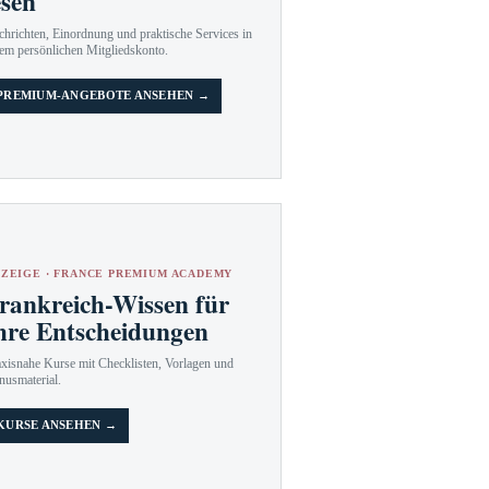
esen
hrichten, Einordnung und praktische Services in
em persönlichen Mitgliedskonto.
PREMIUM-ANGEBOTE ANSEHEN →
ZEIGE · FRANCE PREMIUM ACADEMY
rankreich-Wissen für
hre Entscheidungen
axisnahe Kurse mit Checklisten, Vorlagen und
nusmaterial.
KURSE ANSEHEN →