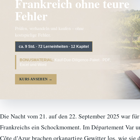
Frankreich ohne teure
Fehler
Prüfen, verhandeln und kaufen – ohne
kostspielige Fehler.
ca. 9 Std. · 72 Lerneinheiten · 12 Kapitel
BONUSMATERIAL:
Kauf-Due-Diligence-Paket · PDF,
Excel und Word
KURS ANSEHEN
→
Die Nacht vom 21. auf den 22. September 2025 war fü
Frankreichs ein Schockmoment. Im Département Var un
Côte d’Azur brachen orkanartige Gewitter los, wie sie d