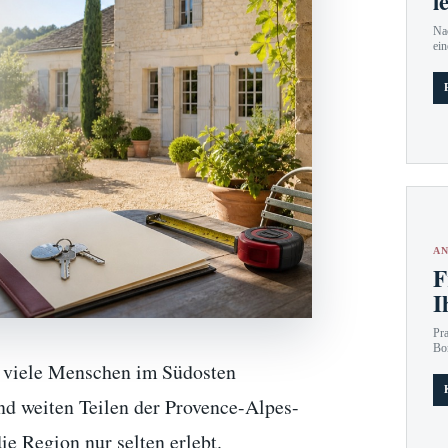
l
Nac
ein
AN
F
I
Pr
Bo
r viele Menschen im Südosten
d weiten Teilen der Provence-Alpes-
ie Region nur selten erlebt.