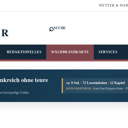
WETTER & WA
⌕
FR
SUCHE
REDAKTIONELLES
WALDBRANDKARTE
SERVICES
nkreich ohne teure
ca. 9 Std. · 72 Lerneinheiten · 12 Kapitel
BONUSMATERIAL:
Kauf-Due-Diligence-Paket · 
e kostspielige Fehler.