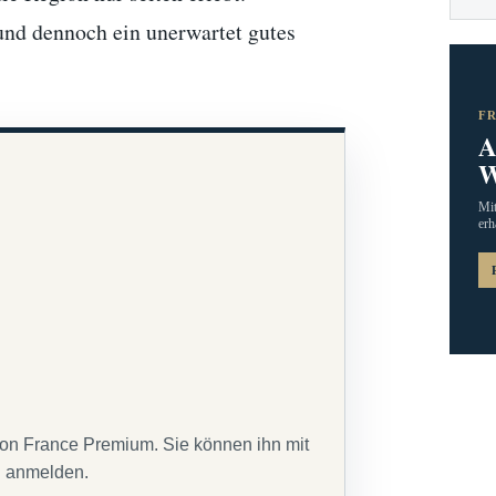
 und dennoch ein unerwartet gutes
F
A
W
Mit
erh
von France Premium. Sie können ihn mit
g anmelden.