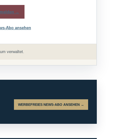
melden →
ws-Abo ansehen
um verwaltet.
WERBEFREIES NEWS-ABO ANSEHEN →