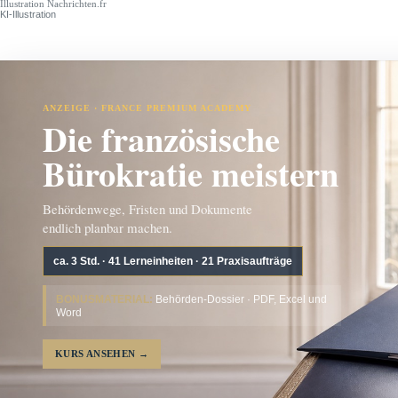
Illustration Nachrichten.fr
KI-Illustration
ANZEIGE · FRANCE PREMIUM ACADEMY
Die französische
Bürokratie meistern
Behördenwege, Fristen und Dokumente
endlich planbar machen.
ca. 3 Std. · 41 Lerneinheiten · 21 Praxisaufträge
BONUSMATERIAL:
Behörden-Dossier · PDF, Excel und
Word
KURS ANSEHEN
→