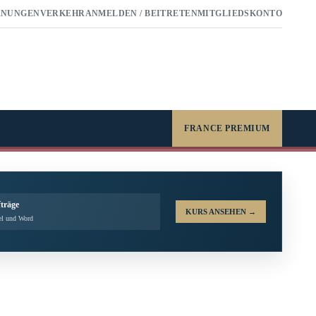
RNUNGEN
VERKEHR
ANMELDEN / BEITRETEN
MITGLIEDSKONTO
FRANCE PREMIUM
fträge
KURS ANSEHEN
→
el und Word