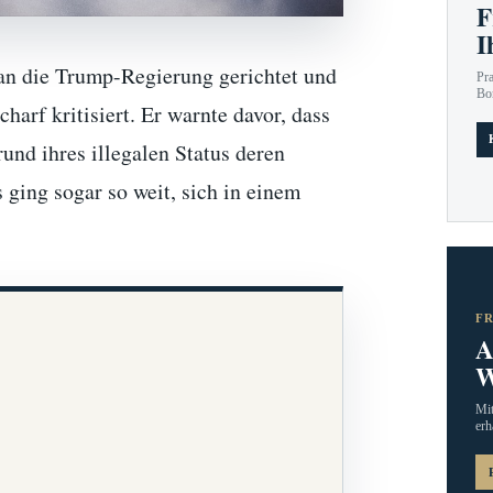
F
I
 an die Trump-Regierung gerichtet und
Pr
Bo
arf kritisiert. Er warnte davor, dass
nd ihres illegalen Status deren
ging sogar so weit, sich in einem
F
A
W
Mit
erh