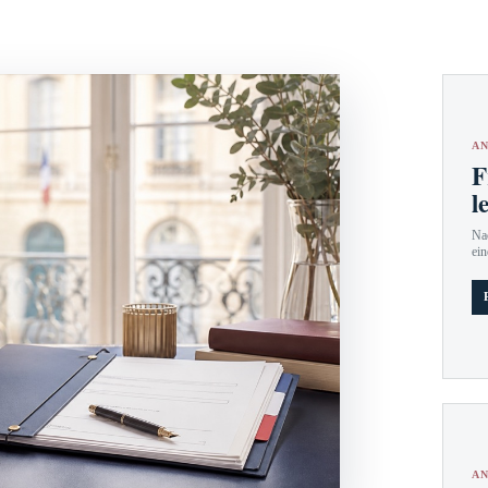
AN
F
l
Nac
ein
AN