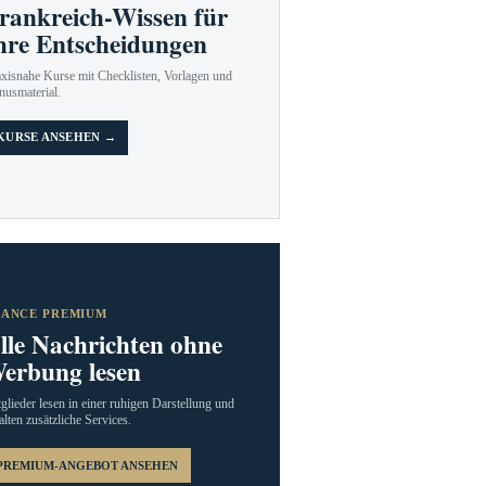
rankreich-Wissen für
hre Entscheidungen
axisnahe Kurse mit Checklisten, Vorlagen und
nusmaterial.
KURSE ANSEHEN →
RANCE PREMIUM
lle Nachrichten ohne
erbung lesen
glieder lesen in einer ruhigen Darstellung und
alten zusätzliche Services.
PREMIUM-ANGEBOT ANSEHEN