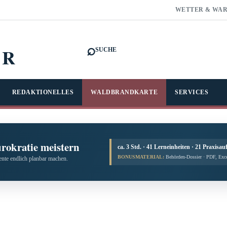
WETTER & WA
⌕
FR
SUCHE
REDAKTIONELLES
WALDBRANDKARTE
SERVICES
ürokratie meistern
ca. 3 Std. · 41 Lerneinheiten · 21 Praxisau
BONUSMATERIAL:
Behörden-Dossier · PDF, Exc
te endlich planbar machen.