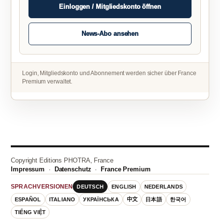
Einloggen / Mitgliedskonto öffnen
News-Abo ansehen
Login, Mitgliedskonto und Abonnement werden sicher über France
Premium verwaltet.
Copyright Editions PHOTRA, France
Impressum
·
Datenschutz
·
France Premium
DEUTSCH
ENGLISH
NEDERLANDS
SPRACHVERSIONEN
ESPAÑOL
ITALIANO
УКРАЇНСЬКА
中文
日本語
한국어
TIẾNG VIỆT