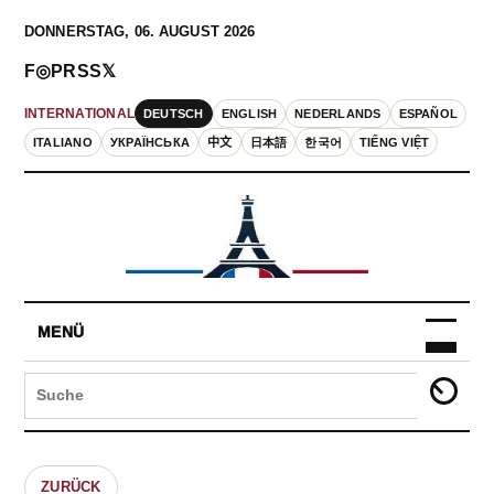
DONNERSTAG, 06. AUGUST 2026
F
◎
P
RSS
𝕏
DEUTSCH
ENGLISH
NEDERLANDS
ESPAÑOL
INTERNATIONAL
ITALIANO
УКРАЇНСЬКА
中文
日本語
한국어
TIẾNG VIỆT
MENÜ
ZURÜCK