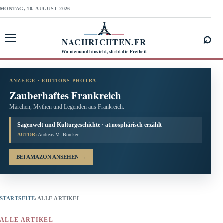
MONTAG, 10. AUGUST 2026
⌕
NACHRICHTEN.FR
Menü öffnen
Wo niemand hinsieht, stirbt die Freiheit
ANZEIGE · EDITIONS PHOTRA
Zauberhaftes Frankreich
Märchen, Mythen und Legenden aus Frankreich.
Sagenwelt und Kulturgeschichte · atmosphärisch erzählt
AUTOR:
Andreas M. Brucker
BEI AMAZON ANSEHEN
→
STARTSEITE
›
ALLE ARTIKEL
ALLE ARTIKEL