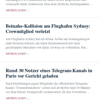
verursacht starke Schmerzen. Eine neue ärztliche Stellungnahme
liegt bislang nicht vor.
ARTIKEL LESEN →
Beinahe-Kollision am Flughafen Sydney:
Crewmitglied verletzt
Am Flughafen Sydney hat ein Jetstar-Airbus am Sonntagmorgen
stark bremsen müssen, um einen Zusammenstoß mit einer
geschleppten Maschine von Qatar Airways zu verhindern. Ein
Besatzungsmitglied wurde verletzt, die Behörden untersuchen den
ARTIKEL LESEN →
Vorfall.
Rund 30 Nutzer eines Telegram-Kanals in
Paris vor Gericht geladen
Nach Ermittlungen gegen Mitglieder des öffentlichen Telegram-
Kanals "Femmeblancherie" sollen sich ab Herbst rund 30 Männer
vor dem Pariser Strafgericht verantworten. Zu den Vorwürfen
gehört die Aufstachelung zum Hass gegen Frauen.
ARTIKEL LESEN →