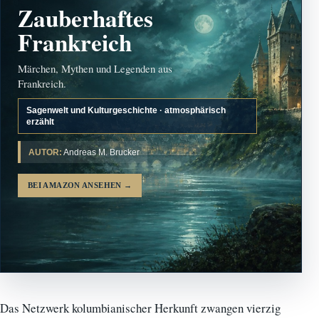
Zauberhaftes
Frankreich
Märchen, Mythen und Legenden aus
Frankreich.
Sagenwelt und Kulturgeschichte · atmosphärisch
erzählt
AUTOR:
Andreas M. Brucker
BEI AMAZON ANSEHEN
→
Das Netzwerk kolumbianischer Herkunft zwangen vierzig