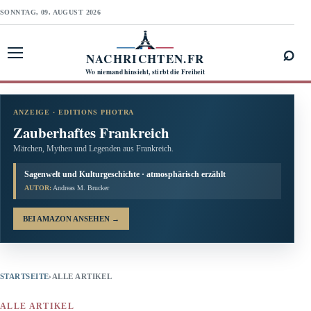
SONNTAG, 09. AUGUST 2026
⌕
NACHRICHTEN.FR
Menü öffnen
Wo niemand hinsieht, stirbt die Freiheit
ANZEIGE · EDITIONS PHOTRA
Zauberhaftes Frankreich
Märchen, Mythen und Legenden aus Frankreich.
Sagenwelt und Kulturgeschichte · atmosphärisch erzählt
AUTOR:
Andreas M. Brucker
BEI AMAZON ANSEHEN
→
STARTSEITE
›
ALLE ARTIKEL
ALLE ARTIKEL