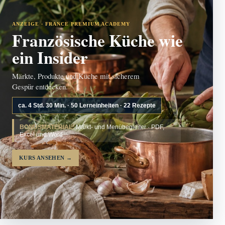
ANZEIGE · FRANCE PREMIUM ACADEMY
Französische Küche wie
ein Insider
Märkte, Produkte und Küche mit sicherem
Gespür entdecken.
ca. 4 Std. 30 Min. · 50 Lerneinheiten · 22 Rezepte
BONUSMATERIAL:
Markt- und Menübegleiter · PDF,
Excel und Word
KURS ANSEHEN
→