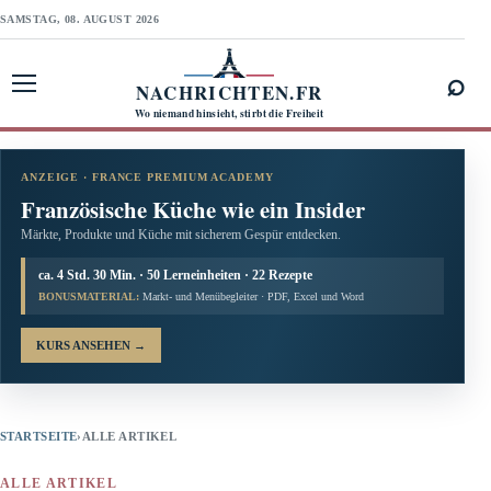
SAMSTAG, 08. AUGUST 2026
⌕
NACHRICHTEN.FR
Menü öffnen
Wo niemand hinsieht, stirbt die Freiheit
ANZEIGE · FRANCE PREMIUM ACADEMY
Französische Küche wie ein Insider
Märkte, Produkte und Küche mit sicherem Gespür entdecken.
ca. 4 Std. 30 Min. · 50 Lerneinheiten · 22 Rezepte
BONUSMATERIAL:
Markt- und Menübegleiter · PDF, Excel und Word
KURS ANSEHEN
→
STARTSEITE
›
ALLE ARTIKEL
ALLE ARTIKEL