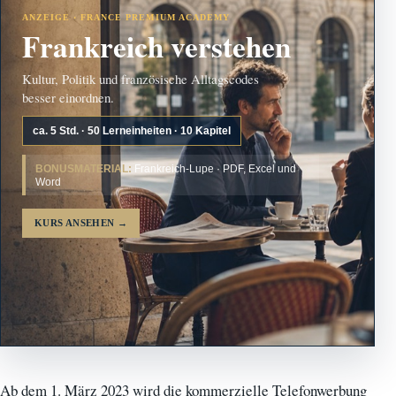
ANZEIGE · FRANCE PREMIUM ACADEMY
Frankreich verstehen
Kultur, Politik und französische Alltagscodes
besser einordnen.
ca. 5 Std. · 50 Lerneinheiten · 10 Kapitel
BONUSMATERIAL:
Frankreich-Lupe · PDF, Excel und
Word
KURS ANSEHEN
→
Ab dem 1. März 2023 wird die kommerzielle Telefonwerbung