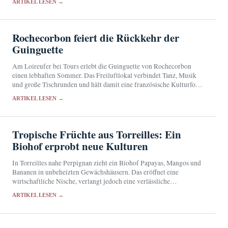
ARTIKEL LESEN →
Rochecorbon feiert die Rückkehr der
Guinguette
Am Loireufer bei Tours erlebt die Guinguette von Rochecorbon
einen lebhaften Sommer. Das Freiluftlokal verbindet Tanz, Musik
und große Tischrunden und hält damit eine französische Kulturform
gegenwärtig.
ARTIKEL LESEN →
Tropische Früchte aus Torreilles: Ein
Biohof erprobt neue Kulturen
In Torreilles nahe Perpignan zieht ein Biohof Papayas, Mangos und
Bananen in unbeheizten Gewächshäusern. Das eröffnet eine
wirtschaftliche Nische, verlangt jedoch eine verlässliche
Wasserversorgung und Schutz vor Wetterextremen.
ARTIKEL LESEN →