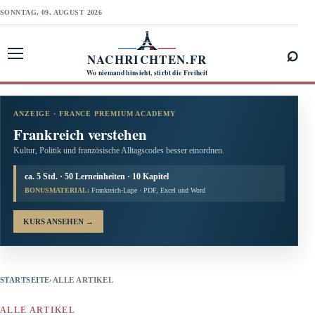
SONNTAG, 09. AUGUST 2026
⌕
NACHRICHTEN.FR
Menü öffnen
Wo niemand hinsieht, stirbt die Freiheit
ANZEIGE · FRANCE PREMIUM ACADEMY
Frankreich verstehen
Kultur, Politik und französische Alltagscodes besser einordnen.
ca. 5 Std. · 50 Lerneinheiten · 10 Kapitel
BONUSMATERIAL:
Frankreich-Lupe · PDF, Excel und Word
KURS ANSEHEN
→
STARTSEITE
›
ALLE ARTIKEL
ALLE ARTIKEL