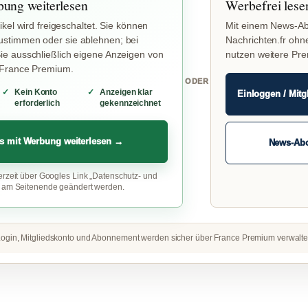
bung weiterlesen
Werbefrei lese
ikel wird freigeschaltet. Sie können
Mit einem News-Ab
stimmen oder sie ablehnen; bei
Nachrichten.fr ohn
e ausschließlich eigene Anzeigen von
nutzen weitere Pr
 France Premium.
ODER
Kein Konto
Anzeigen klar
Einloggen / Mitg
erforderlich
gekennzeichnet
s mit Werbung weiterlesen →
News-Ab
erzeit über Googles Link „Datenschutz- und
“ am Seitenende geändert werden.
ogin, Mitgliedskonto und Abonnement werden sicher über France Premium verwalte