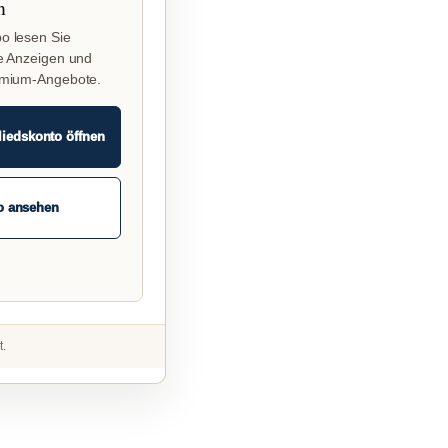
n
o lesen Sie
e Anzeigen und
emium-Angebote.
liedskonto öffnen
o ansehen
t.