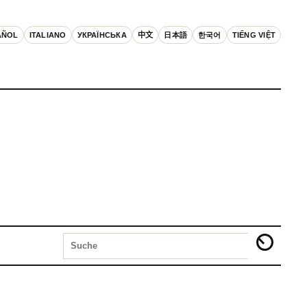
AÑOL
ITALIANO
УКРАЇНСЬКА
中文
日本語
한국어
TIẾNG VIỆT