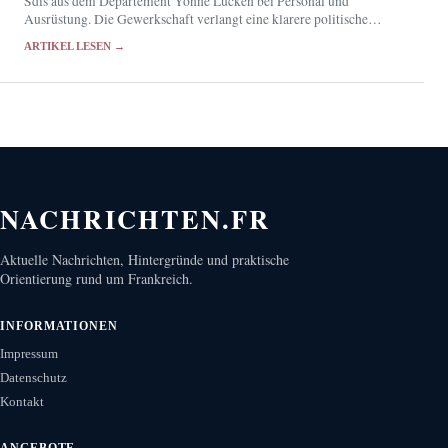
Sdis aus dem Département Yonne Lücken bei Personal und
Ausrüstung. Die Gewerkschaft verlangt eine klarere politische
Verantwortung für den Zivilschutz.
ARTIKEL LESEN →
NACHRICHTEN.FR
Aktuelle Nachrichten, Hintergründe und praktische
Orientierung rund um Frankreich.
INFORMATIONEN
Impressum
Datenschutz
Kontakt
ANGEBOTE