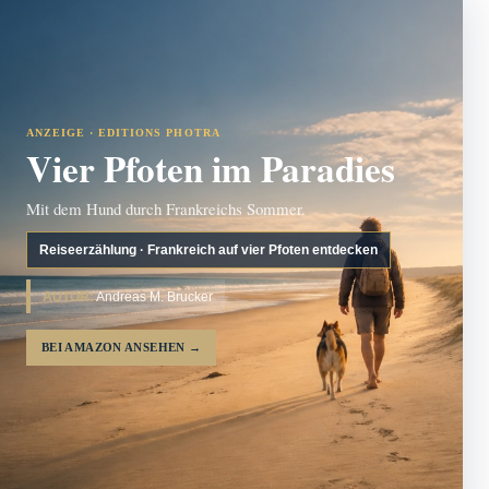
ANZEIGE · EDITIONS PHOTRA
Vier Pfoten im Paradies
Mit dem Hund durch Frankreichs Sommer.
Reiseerzählung · Frankreich auf vier Pfoten entdecken
AUTOR:
Andreas M. Brucker
BEI AMAZON ANSEHEN
→