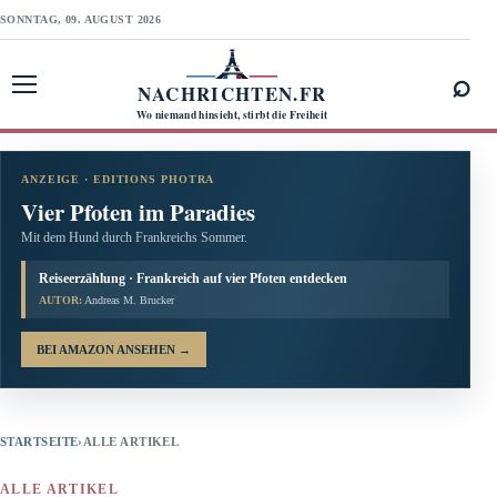
SONNTAG, 09. AUGUST 2026
⌕
NACHRICHTEN.FR
Menü öffnen
Wo niemand hinsieht, stirbt die Freiheit
ANZEIGE · EDITIONS PHOTRA
Vier Pfoten im Paradies
Mit dem Hund durch Frankreichs Sommer.
Reiseerzählung · Frankreich auf vier Pfoten entdecken
AUTOR:
Andreas M. Brucker
BEI AMAZON ANSEHEN
→
STARTSEITE
›
ALLE ARTIKEL
ALLE ARTIKEL