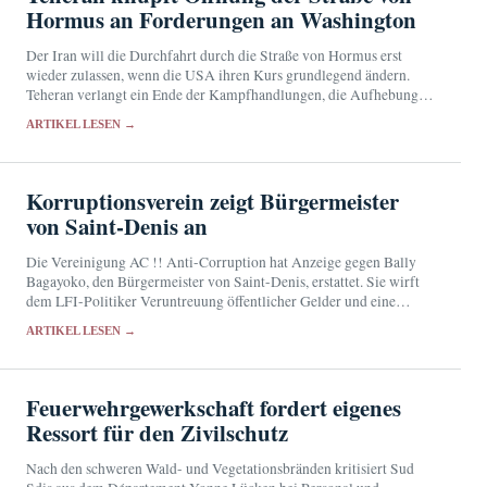
Hormus an Forderungen an Washington
Der Iran will die Durchfahrt durch die Straße von Hormus erst
wieder zulassen, wenn die USA ihren Kurs grundlegend ändern.
Teheran verlangt ein Ende der Kampfhandlungen, die Aufhebung
der Seeblockade und den Rückzug amerikanischer…
ARTIKEL LESEN →
Korruptionsverein zeigt Bürgermeister
von Saint-Denis an
Die Vereinigung AC !! Anti-Corruption hat Anzeige gegen Bally
Bagayoko, den Bürgermeister von Saint-Denis, erstattet. Sie wirft
dem LFI-Politiker Veruntreuung öffentlicher Gelder und eine
mutmaßlich fingierte Beschäftigung vor. Bagayoko bestreitet die
ARTIKEL LESEN →
Anschuldigungen.
Feuerwehrgewerkschaft fordert eigenes
Ressort für den Zivilschutz
Nach den schweren Wald- und Vegetationsbränden kritisiert Sud