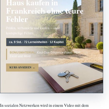
Haus kaufen in
Frankreich ohne teure
Fehler
Prüfen, verhandeln und kaufen – ohne
kostspielige Fehler.
ca. 9 Std. · 72 Lerneinheiten · 12 Kapitel
BONUSMATERIAL:
Kauf-Due-Diligence-Paket · PDF,
Excel und Word
KURS ANSEHEN
→
In sozialen Netzwerken wird in einem Video mit dem