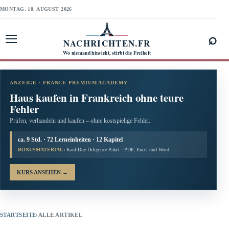
MONTAG, 10. AUGUST 2026
⌕
NACHRICHTEN.FR
Menü öffnen
Wo niemand hinsieht, stirbt die Freiheit
ANZEIGE · FRANCE PREMIUM ACADEMY
Haus kaufen in Frankreich ohne teure
Fehler
Prüfen, verhandeln und kaufen – ohne kostspielige Fehler.
ca. 9 Std. · 72 Lerneinheiten · 12 Kapitel
BONUSMATERIAL:
Kauf-Due-Diligence-Paket · PDF, Excel und Word
KURS ANSEHEN
→
STARTSEITE
›
ALLE ARTIKEL