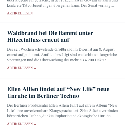
konkrete Tatvorbereitungen übergehen kann. Der Senat verlangt
eine engere Zusammenarbeit von Schulen, Justiz und
ARTIKEL LESEN →
Nachrichtendiensten.
Waldbrand bei Die flammt unter
Hitzeeinfluss erneut auf
Der seit Wochen schwelende Großbrand im Diois ist am 8. August
erneut aufgeflammt. Amtlich bestätigt sind weiterhin umfangreiche
Sperrungen und die Überwachung des mehr als 4.200 Hektar
großen Brandgebiets.
ARTIKEL LESEN →
Ellen Allien findet auf “New Life” neue
Unruhe im Berliner Techno
Die Berliner Produzentin Ellen Allien führt auf ihrem Album "New
Life" ihre unverkennbare Klangsprache fort. Zehn Stücke verbinden
körperlichen Techno, dunkle Euphorie und ökologische Unruhe.
ARTIKEL LESEN →