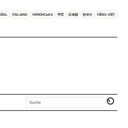
AÑOL
ITALIANO
УКРАЇНСЬКА
中文
日本語
한국어
TIẾNG VIỆT