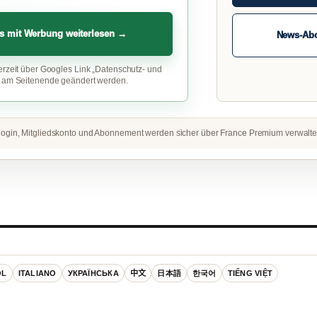
s mit Werbung weiterlesen →
News-Ab
erzeit über Googles Link „Datenschutz- und
“ am Seitenende geändert werden.
ogin, Mitgliedskonto und Abonnement werden sicher über France Premium verwalte
OL
ITALIANO
УКРАЇНСЬКА
中文
日本語
한국어
TIẾNG VIỆT