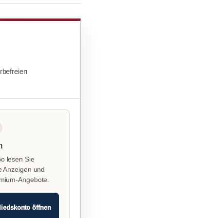
befreien
n
o lesen Sie
e Anzeigen und
emium-Angebote.
liedskonto öffnen