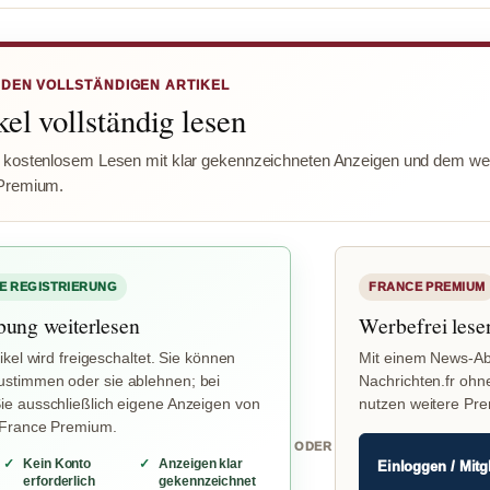
 DEN VOLLSTÄNDIGEN ARTIKEL
el vollständig lesen
 kostenlosem Lesen mit klar gekennzeichneten Anzeigen und dem wer
Premium.
E REGISTRIERUNG
FRANCE PREMIUM
bung weiterlesen
Werbefrei lese
ikel wird freigeschaltet. Sie können
Mit einem News-Ab
stimmen oder sie ablehnen; bei
Nachrichten.fr ohn
e ausschließlich eigene Anzeigen von
nutzen weitere Pr
 France Premium.
ODER
Kein Konto
Anzeigen klar
Einloggen / Mitg
erforderlich
gekennzeichnet