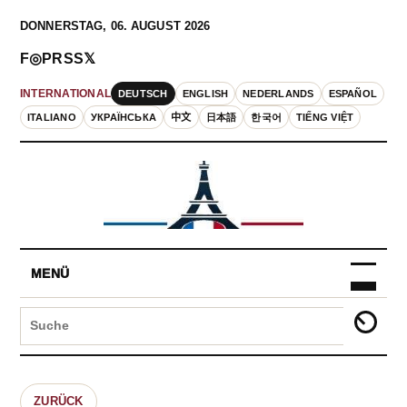
DONNERSTAG, 06. AUGUST 2026
F
◎
P
RSS
𝕏
DEUTSCH
ENGLISH
NEDERLANDS
ESPAÑOL
INTERNATIONAL
ITALIANO
УКРАЇНСЬКА
中文
日本語
한국어
TIẾNG VIỆT
MENÜ
ZURÜCK