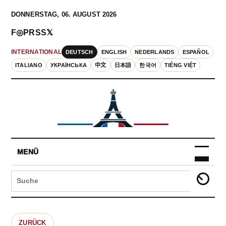
DONNERSTAG, 06. AUGUST 2026
F
◎
P
RSS
𝕏
DEUTSCH
ENGLISH
NEDERLANDS
ESPAÑOL
INTERNATIONAL
ITALIANO
УКРАЇНСЬКА
中文
日本語
한국어
TIẾNG VIỆT
MENÜ
ZURÜCK