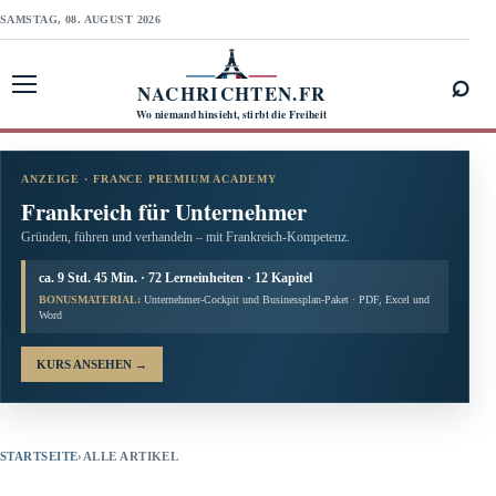
SAMSTAG, 08. AUGUST 2026
⌕
NACHRICHTEN.FR
Menü öffnen
Wo niemand hinsieht, stirbt die Freiheit
ANZEIGE · FRANCE PREMIUM ACADEMY
Frankreich für Unternehmer
Gründen, führen und verhandeln – mit Frankreich-Kompetenz.
ca. 9 Std. 45 Min. · 72 Lerneinheiten · 12 Kapitel
BONUSMATERIAL:
Unternehmer-Cockpit und Businessplan-Paket · PDF, Excel und
Word
KURS ANSEHEN
→
STARTSEITE
›
ALLE ARTIKEL