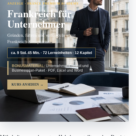
ANZEIGE · FRANCE PREMIUM ACADEMY
Frankreich für
Unternehmer
Gründen, führen und verhandeln – mit
Frankreich-Kompetenz.
ca. 9 Std. 45 Min. · 72 Lerneinheiten · 12 Kapitel
BONUSMATERIAL:
Unternehmer-Cockpit und
Businessplan-Paket · PDF, Excel und Word
KURS ANSEHEN
→