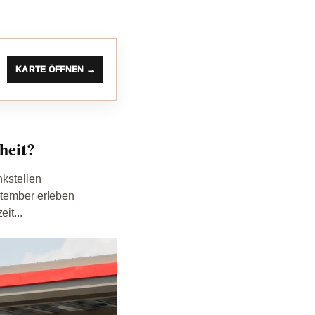
KARTE ÖFFNEN →
heit?
nkstellen
ptember erleben
it...