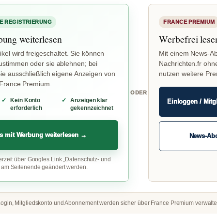
E REGISTRIERUNG
FRANCE PREMIUM
bung weiterlesen
Werbefrei lese
ikel wird freigeschaltet. Sie können
Mit einem News-Ab
stimmen oder sie ablehnen; bei
Nachrichten.fr ohn
e ausschließlich eigene Anzeigen von
nutzen weitere Pr
 France Premium.
ODER
Kein Konto
Anzeigen klar
Einloggen / Mitg
erforderlich
gekennzeichnet
s mit Werbung weiterlesen →
News-Ab
erzeit über Googles Link „Datenschutz- und
“ am Seitenende geändert werden.
ogin, Mitgliedskonto und Abonnement werden sicher über France Premium verwalte