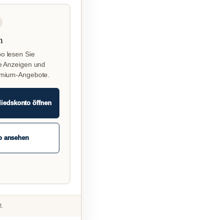
n
o lesen Sie
e Anzeigen und
emium-Angebote.
liedskonto öffnen
o ansehen
t.