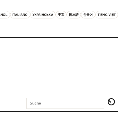
AÑOL
ITALIANO
УКРАЇНСЬКА
中文
日本語
한국어
TIẾNG VIỆT