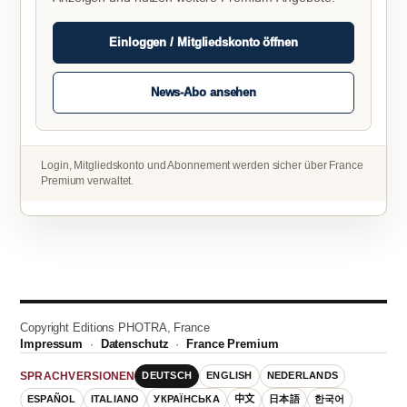
Einloggen / Mitgliedskonto öffnen
News-Abo ansehen
Login, Mitgliedskonto und Abonnement werden sicher über France
Premium verwaltet.
Copyright Editions PHOTRA, France
Impressum
·
Datenschutz
·
France Premium
DEUTSCH
ENGLISH
NEDERLANDS
SPRACHVERSIONEN
ESPAÑOL
ITALIANO
УКРАЇНСЬКА
中文
日本語
한국어