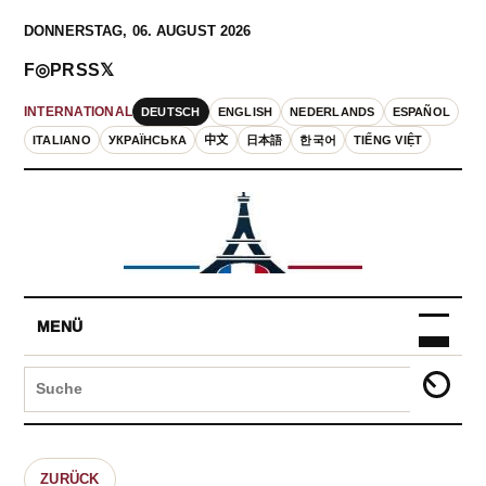
DONNERSTAG, 06. AUGUST 2026
F
◎
P
RSS
𝕏
DEUTSCH
ENGLISH
NEDERLANDS
ESPAÑOL
INTERNATIONAL
ITALIANO
УКРАЇНСЬКА
中文
日本語
한국어
TIẾNG VIỆT
MENÜ
ZURÜCK