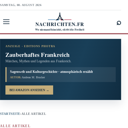
SAMSTAG, 08. AUGUST 2026
⌕
NACHRICHTEN.FR
Menü öffnen
Wo niemand hinsieht, stirbt die Freiheit
ANZEIGE · EDITIONS PHOTRA
Zauberhaftes Frankreich
Märchen, Mythen und Legenden aus Frankreich.
Sagenwelt und Kulturgeschichte · atmosphärisch erzählt
AUTOR:
Andreas M. Brucker
BEI AMAZON ANSEHEN
→
STARTSEITE
›
ALLE ARTIKEL
ALLE ARTIKEL