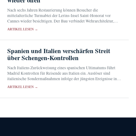
wieder offen
Nach sechs Jahren Restaurierung können Besucher die
mittelalterliche Turmabtei der Lerins-Insel Saint-Honorat vor
Cannes wieder besichtigen. Der Bau verbindet Wehrarchitektur,
klösterliches Leben und zeitgenössische Kunst.
ARTIKEL LESEN →
Spanien und Italien verschärfen Streit
über Schengen-Kontrollen
Nach Italiens Zurückweisung eines spanischen Ultimatums führt
Madrid Kontrollen für Reisende aus Italien ein. Auslöser sind
italienische Sondermaßnahmen infolge der jüngsten Ereignisse in
Ceuta.
ARTIKEL LESEN →