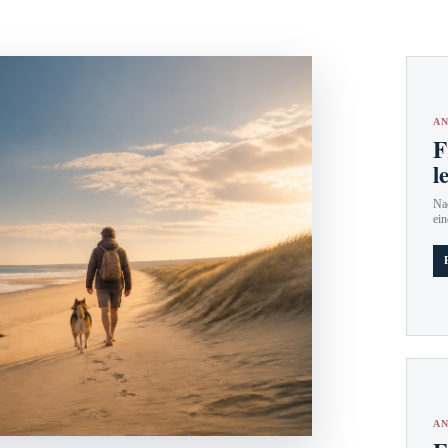
AN
F
l
Nac
ein
AN