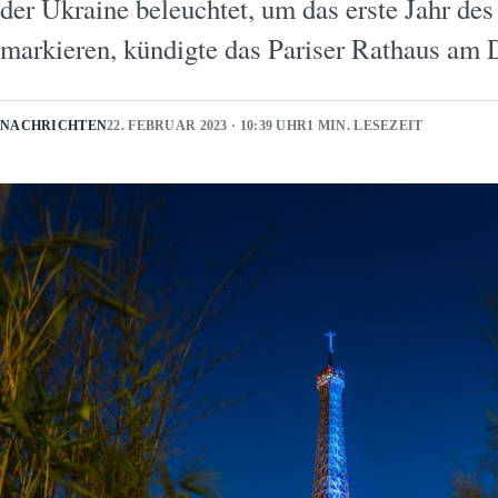
der Ukraine beleuchtet, um das erste Jahr de
markieren, kündigte das Pariser Rathaus am
NACHRICHTEN
22. FEBRUAR 2023 · 10:39 UHR
1 MIN. LESEZEIT