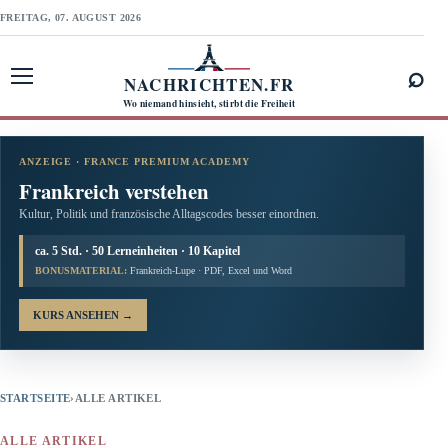
FREITAG, 07. AUGUST 2026
⌕
NACHRICHTEN.FR
Menü öffnen
Wo niemand hinsieht, stirbt die Freiheit
ANZEIGE · FRANCE PREMIUM ACADEMY
Frankreich verstehen
Kultur, Politik und französische Alltagscodes besser einordnen.
ca. 5 Std. · 50 Lerneinheiten · 10 Kapitel
BONUSMATERIAL:
Frankreich-Lupe · PDF, Excel und Word
KURS ANSEHEN
→
STARTSEITE
›
ALLE ARTIKEL
ALLE ARTIKEL