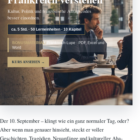
Kultur, Politik und französische Alltagscodes
besser einordnen.
ca. 5 Std. · 50 Lerneinheiten · 10 Kapitel
BONUSMATERIAL:
Frankreich-Lupe · PDF, Excel und
Word
KURS ANSEHEN
→
Der 10. September – klingt wie ein ganz normaler Tag, oder?
Aber wenn man genauer hinsieht, steckt er voller
Geschichten, Tragödien, Neuanfänge und kultureller Aha-