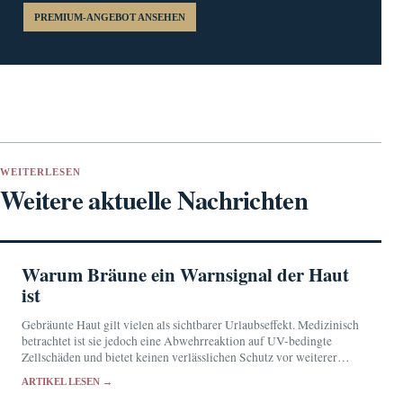
PREMIUM-ANGEBOT ANSEHEN
WEITERLESEN
Weitere aktuelle Nachrichten
Warum Bräune ein Warnsignal der Haut
ist
Gebräunte Haut gilt vielen als sichtbarer Urlaubseffekt. Medizinisch
betrachtet ist sie jedoch eine Abwehrreaktion auf UV-bedingte
Zellschäden und bietet keinen verlässlichen Schutz vor weiterer
Strahlung.
ARTIKEL LESEN →