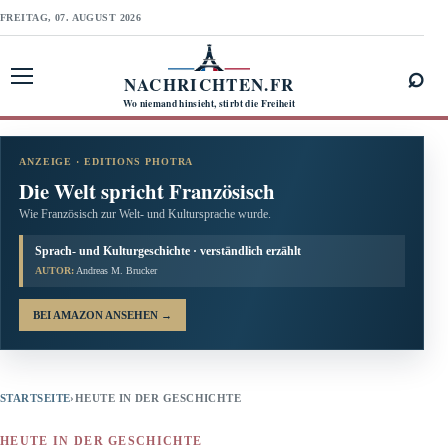
FREITAG, 07. AUGUST 2026
⌕
NACHRICHTEN.FR
Menü öffnen
Wo niemand hinsieht, stirbt die Freiheit
ANZEIGE · EDITIONS PHOTRA
Die Welt spricht Französisch
Wie Französisch zur Welt- und Kultursprache wurde.
Sprach- und Kulturgeschichte · verständlich erzählt
AUTOR:
Andreas M. Brucker
BEI AMAZON ANSEHEN
→
STARTSEITE
›
HEUTE IN DER GESCHICHTE
HEUTE IN DER GESCHICHTE