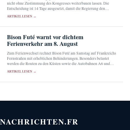
nicht ohne Zustimmung des Kongresses weiterbauen lassen. Die
Entscheidung ist 14 Tage ausgesetzt, damit die Regierung den
Supreme Court anrufen kann.
ARTIKEL LESEN →
Bison Futé warnt vor dichtem
Ferienverkehr am 8. August
Zum Ferienwechsel rechnet Bison Futé am Samstag auf Frankreichs
Fernstraßen mit erheblichen Behinderungen. Besonders belastet
werden die Routen zu den Küsten sowie die Autobahnen A6 und
A10.
ARTIKEL LESEN →
NACHRICHTEN.FR