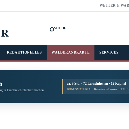
WETTER & WA
⌕
FR
SUCHE
REDAKTIONELLES
WALDBRANDKARTE
SERVICES
h
ca. 9 Std. · 72 Lerneinheiten · 12 Kapitel
BONUSMATERIAL:
Ruhestands-Dossier · PDF, E
g in Frankreich planbar machen.