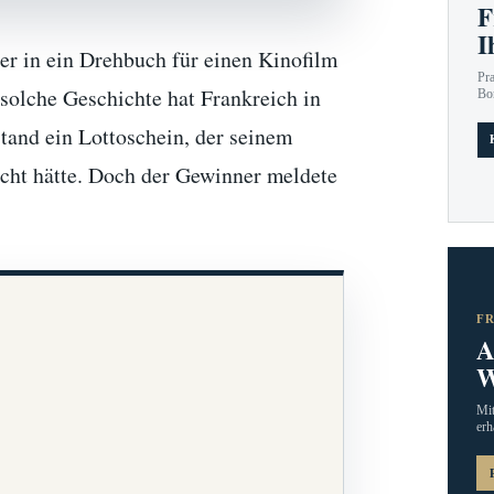
F
I
er in ein Drehbuch für einen Kinofilm
Pr
 solche Geschichte hat Frankreich in
Bo
tand ein Lottoschein, der seinem
cht hätte. Doch der Gewinner meldete
F
A
W
Mit
erh