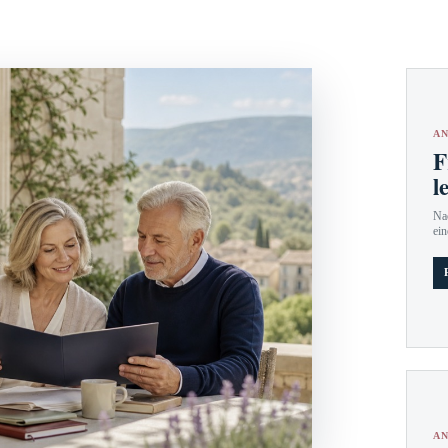
AN
F
l
Nac
ein
AN