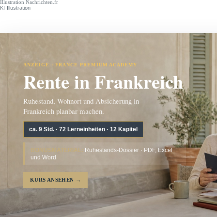
Illustration Nachrichten.fr
KI-Illustration
ANZEIGE · FRANCE PREMIUM ACADEMY
Rente in Frankreich
Ruhestand, Wohnort und Absicherung in
Frankreich planbar machen.
ca. 9 Std. · 72 Lerneinheiten · 12 Kapitel
BONUSMATERIAL:
Ruhestands-Dossier · PDF, Excel
und Word
KURS ANSEHEN
→