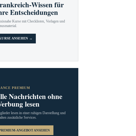
rankreich-Wissen für
hre Entscheidungen
axisnahe Kurse mit Checklisten, Vorlagen und
nusmaterial.
KURSE ANSEHEN →
RANCE PREMIUM
lle Nachrichten ohne
erbung lesen
glieder lesen in einer ruhigen Darstellung und
alten zusätzliche Services.
PREMIUM-ANGEBOT ANSEHEN