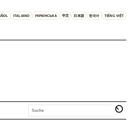
AÑOL
ITALIANO
УКРАЇНСЬКА
中文
日本語
한국어
TIẾNG VIỆT