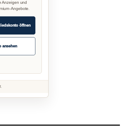
e Anzeigen und
emium-Angebote.
liedskonto öffnen
o ansehen
t.