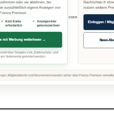
stimmen oder sie ablehnen; bei
Nachrichten.fr ohn
e ausschließlich eigene Anzeigen von
nutzen weitere Pr
 France Premium.
ODER
Kein Konto
Anzeigen klar
Einloggen / Mitg
erforderlich
gekennzeichnet
s mit Werbung weiterlesen →
News-Ab
erzeit über Googles Link „Datenschutz- und
“ am Seitenende geändert werden.
ogin, Mitgliedskonto und Abonnement werden sicher über France Premium verwalte